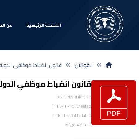
الصفحة الرئيسية
عن الم
القوانين
قانون انضباط موظفي الدولة
قانون انضباط موظفي الدول
File size: ٢٢٩.٩٠ KB
Created: ٢٥-١٢-٢٠٢٤
Updated: ٢٥-١٢-٢٠٢٤
المشاهدة: ٣٨