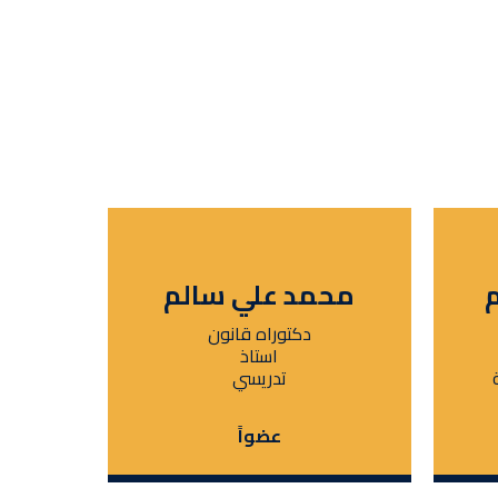
محمد علي سالم
دكتوراه قانون
استاذ
تدريسي
عضواً